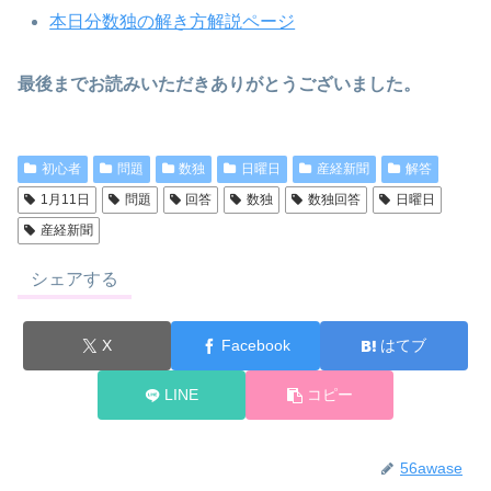
本日分数独の解き方解説ページ
最後までお読みいただきありがとうございました。
初心者
問題
数独
日曜日
産経新聞
解答
1月11日
問題
回答
数独
数独回答
日曜日
産経新聞
シェアする
X
Facebook
はてブ
LINE
コピー
56awase