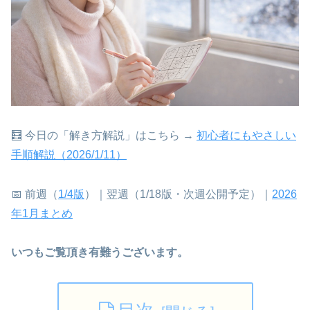
🧮 今日の「解き方解説」はこちら →
初心者にもやさしい
手順解説（2026/1/11）
📅 前週（
1/4版
）｜翌週（1/18版・次週公開予定）｜
2026
年1月まとめ
いつもご覧頂き有難うございます。