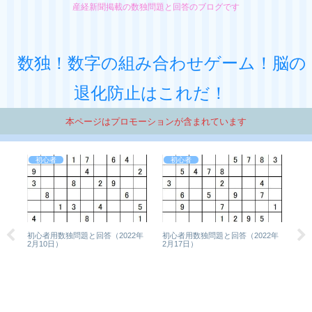
産経新聞掲載の数独問題と回答のブログです
数独！数字の組み合わせゲーム！脳の
退化防止はこれだ！
本ページはプロモーションが含まれています
初心者
初心者
初心者用数独問題と回答（2022年
初心者用数独問題と回答（2022年
8年
2月10日）
2月17日）
数独
9月