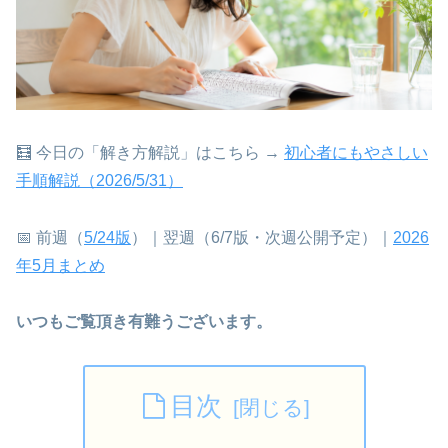
🧮 今日の「解き方解説」はこちら →
初心者にもやさしい
手順解説（2026/5/31）
📅 前週（
5/24版
）｜翌週（6/7版・次週公開予定）｜
2026
年5月まとめ
いつもご覧頂き有難うございます。
目次