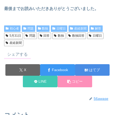
最後までお読みいただきありがとうございました。
初心者
問題
数独
日曜日
産経新聞
解答
5月31日
問題
回答
数独
数独回答
日曜日
産経新聞
シェアする
X
Facebook
はてブ
LINE
コピー
56awase
コメント