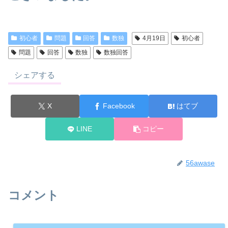
初心者
問題
回答
数独
4月19日
初心者
問題
回答
数独
数独回答
シェアする
X
Facebook
はてブ
LINE
コピー
56awase
コメント