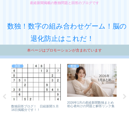
産経新聞掲載の数独問題と回答のブログです
数独！数字の組み合わせゲーム！脳の
退化防止はこれだ！
本ページはプロモーションが含まれています
回答
数独
数独
4月
5年
2026年1月の産経新聞数独まとめ
初心者向けの問題と解答リンク集
数独回答ブログ！ 日経新聞５月
16日掲載分です！！