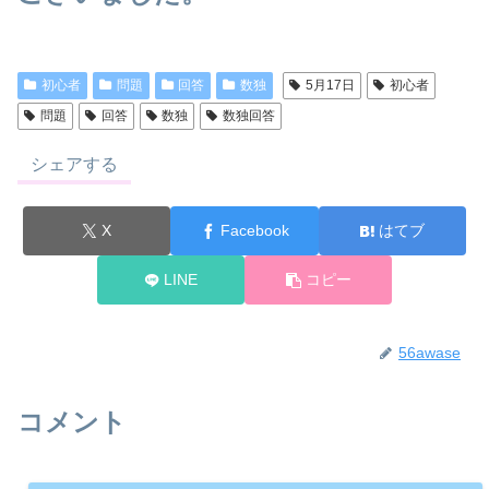
初心者
問題
回答
数独
5月17日
初心者
問題
回答
数独
数独回答
シェアする
X
Facebook
はてブ
LINE
コピー
56awase
コメント