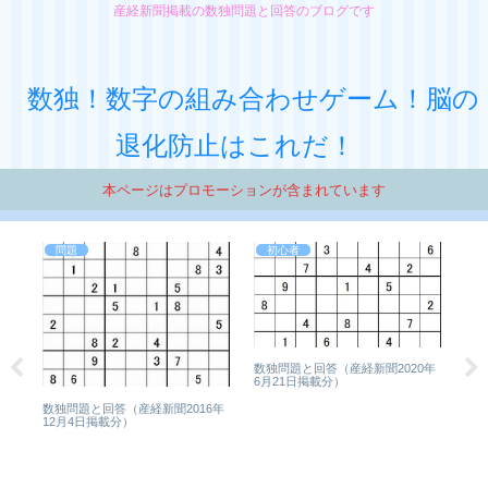
産経新聞掲載の数独問題と回答のブログです
数独！数字の組み合わせゲーム！脳の
退化防止はこれだ！
本ページはプロモーションが含まれています
問題
初心者
1年
数独問題と回答（産経新聞2020年
6月21日掲載分）
数独問題と回答（産経新聞2016年
12月4日掲載分）
数独
7月