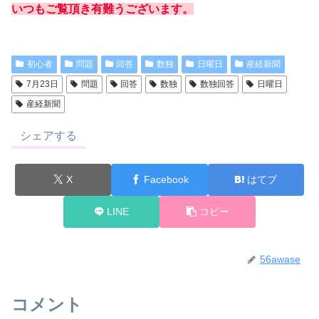
いつもご覧頂き有難うございます。
初心者
問題
回答
数独
日曜日
産経新聞
7月23日
問題
回答
数独
数独回答
日曜日
産経新聞
シェアする
X
Facebook
はてブ
LINE
コピー
56awase
コメント