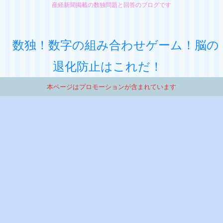
産経新聞掲載の数独問題と回答のブログです
数独！数字の組み合わせゲーム！脳の
退化防止はこれだ！
本ページはプロモーションが含まれています
回答
初心者
数独問題と回答（産経新聞2018年
10月14日掲載分）
め
産経
集
（
さ
数独回答ブログ！ 産経新聞１月
１１日掲載分です！！