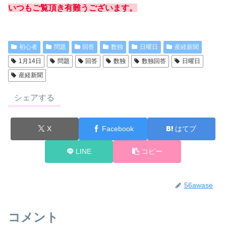
いつもご覧頂き有難うございます。
初心者
問題
回答
数独
日曜日
産経新聞
1月14日
問題
回答
数独
数独回答
日曜日
産経新聞
シェアする
X
Facebook
はてブ
LINE
コピー
56awase
コメント