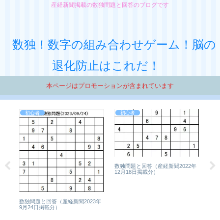
産経新聞掲載の数独問題と回答のブログです
数独！数字の組み合わせゲーム！脳の
退化防止はこれだ！
本ページはプロモーションが含まれています
初心者
初心者
2年
数独問題と回答（産経新聞2022年
12月18日掲載分）
数
３
数独問題と回答（産経新聞2023年
9月24日掲載分）