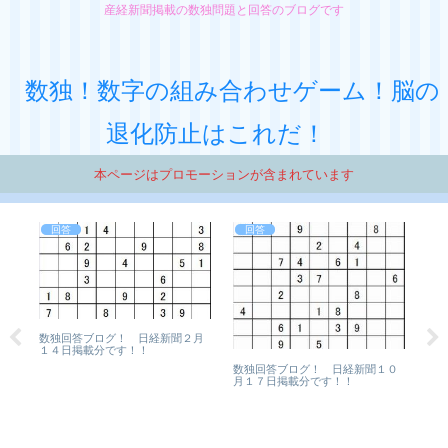
産経新聞掲載の数独問題と回答のブログです
数独！数字の組み合わせゲーム！脳の
退化防止はこれだ！
本ページはプロモーションが含まれています
回答
回答
0年
数独回答ブログ！ 日経新聞２月
１４日掲載分です！！
数独回答ブログ！ 日経新聞１０
月１７日掲載分です！！
数
４