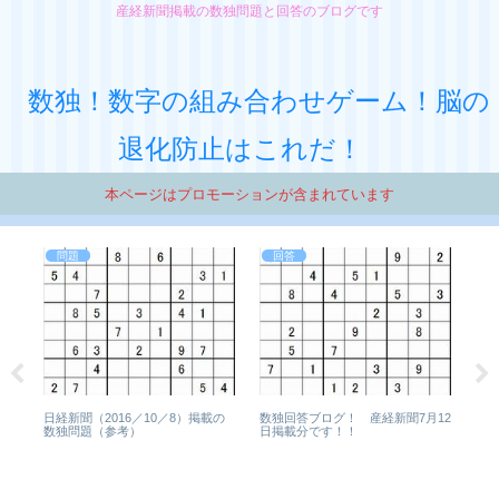
産経新聞掲載の数独問題と回答のブログです
数独！数字の組み合わせゲーム！脳の
退化防止はこれだ！
本ページはプロモーションが含まれています
問題
回答
数独
5月
日経新聞（2016／10／8）掲載の
数独回答ブログ！ 産経新聞7月12
数独問題（参考）
日掲載分です！！
月