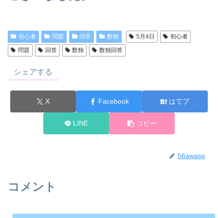
初心者
問題
回答
数独
5月4日
初心者
問題
回答
数独
数独回答
シェアする
X
Facebook
はてブ
LINE
コピー
56awase
コメント