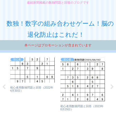
産経新聞掲載の数独問題と回答のブログです
数独！数字の組み合わせゲーム！脳の
退化防止はこれだ！
本ページはプロモーションが含まれています
初心者
初心者
初心者用数独問題と回答（2022年
初心
4月30日）
7月
15日
や
初心者用数独問題と回答（2023年
8月29日）