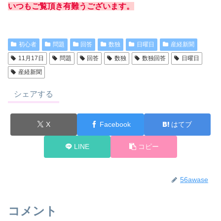
いつもご覧頂き有難うございます。
初心者
問題
回答
数独
日曜日
産経新聞
11月17日
問題
回答
数独
数独回答
日曜日
産経新聞
シェアする
X
Facebook
はてブ
LINE
コピー
56awase
コメント