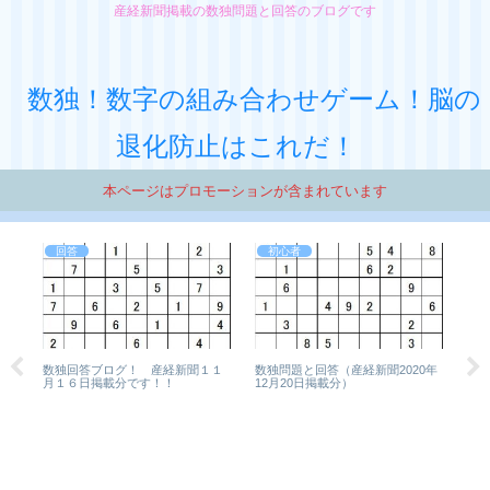
産経新聞掲載の数独問題と回答のブログです
数独！数字の組み合わせゲーム！脳の
退化防止はこれだ！
本ページはプロモーションが含まれています
回答
初心者
2年
数独回答ブログ！ 産経新聞１１
数独問題と回答（産経新聞2020年
産経
月１６日掲載分です！！
12月20日掲載分）
（
さ