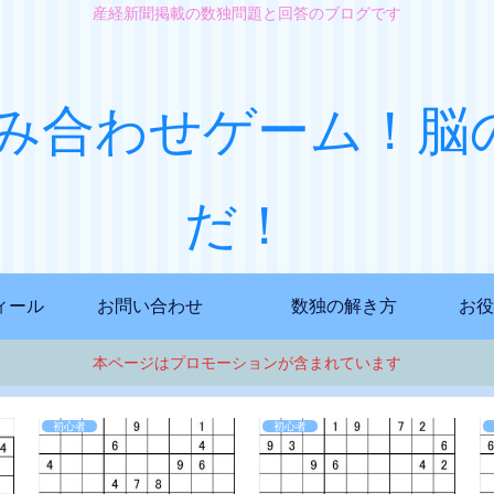
産経新聞掲載の数独問題と回答のブログです
み合わせゲーム！脳
だ！
ィール
お問い合わせ
数独の解き方
お役
本ページはプロモーションが含まれています
初心者
初心者