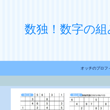
数独！数字の組
オッチのプロフ
初心者
初心者