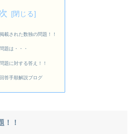
次
掲載された数独の問題！！
問題は・・・
問題に対する答え！！
回答手順解説ブログ
題！！