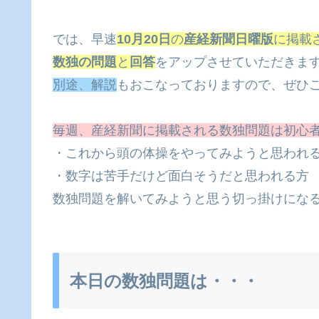
では、早速
10月20日
の
産経新聞日曜版
に掲載
数独の問題
と
回答
をアップさせていただきま
別途、解説
もおこなっておりますので、ぜひ
毎週、産経新聞に掲載される数独問題は初心
・これから頭の体操をやってみようと思われ
・数字は苦手だけど面白そうだと思われる方
数独問題を解いてみようと思う切っ掛けにな
本日の数独問題は・・・