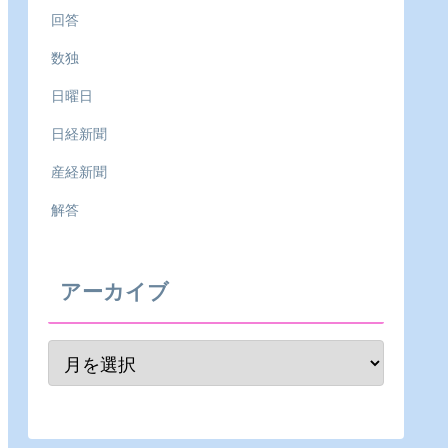
回答
数独
日曜日
日経新聞
産経新聞
解答
アーカイブ