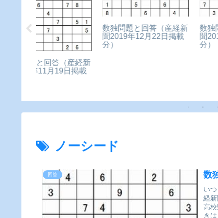
初心者用数独問題と回
（産経新
数独問題と回答（産経新
（2022年7月26日）
22日掲載
聞2018年10月28日掲載
分）
ノーシード
数
回答
いつ
経新
高校
きは