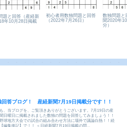
答
数独問題と回答（産経新
数独問題と回答（産経新
聞2020年10月11日掲載
聞2023年2月5日掲載
（
分）
分）
独回答ブログ！ 産経新聞7月19日掲載分です！！
も、当ブログを、ご覧頂きありがとうございます。7月19日の産
聞日曜日に掲載されました数独の問題を回答してみましょう！！
野球地方大会での試合の組み合わせ方法に場外で議論白熱！！続
【編集後記】で！！ ＜日経新聞7月19日掲載の問...