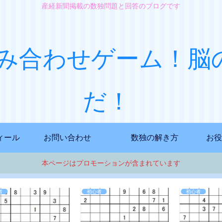
産経新聞掲載の数独問題と回答のブログです
み合わせゲーム！脳
だ！
ィール
お問い合わせ
数独の解き方
お役
本ページはプロモーションが含まれています
初心者
初心者