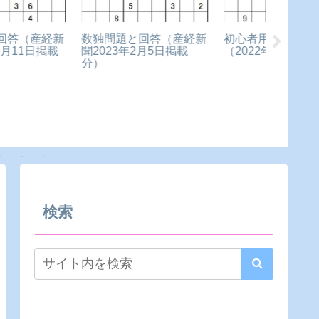
初心者用数独問題と回答
2022年7月12日）
数独問
聞202
分）
数独問題と回答（産経新
聞2024年7月7日掲載
分）
検索