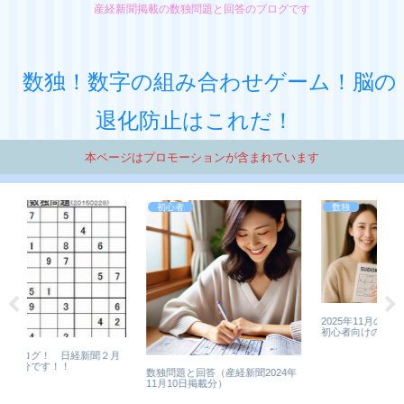
産経新聞掲載の数独問題と回答のブログです
数独！数字の組み合わせゲーム！脳の
退化防止はこれだ！
本ページはプロモーションが含まれています
初心者
数独
2025年11月の産経新聞数独まとめ
初心者向けの問題と解答リンク集
経新聞２月
数独問題と回答（産経新聞2024年
11月10日掲載分）