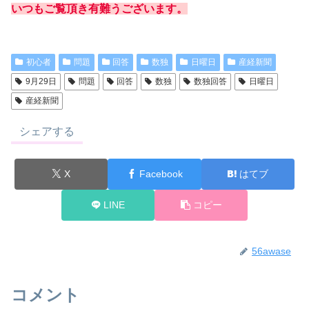
いつもご覧頂き有難うございます。
初心者
問題
回答
数独
日曜日
産経新聞
9月29日
問題
回答
数独
数独回答
日曜日
産経新聞
シェアする
X
Facebook
はてブ
LINE
コピー
56awase
コメント