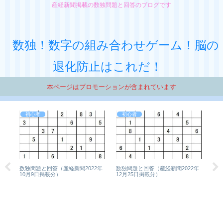
産経新聞掲載の数独問題と回答のブログです
数独！数字の組み合わせゲーム！脳の
退化防止はこれだ！
本ページはプロモーションが含まれています
初心者
初心者
2年
数独問題と回答（産経新聞2022年
数独問題と回答（産経新聞2022年
数独
10月9日掲載分）
12月25日掲載分）
1月