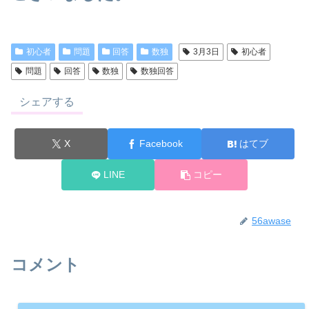
初心者
問題
回答
数独
3月3日
初心者
問題
回答
数独
数独回答
シェアする
X
Facebook
はてブ
LINE
コピー
56awase
コメント