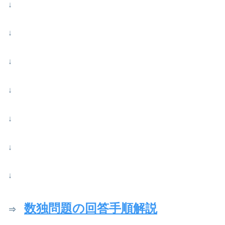
↓
↓
↓
↓
↓
↓
↓
数独問題の回答手順解説
⇒