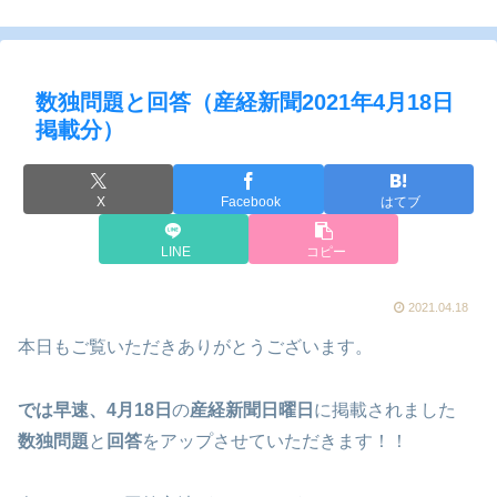
数独問題と回答（産経新聞2021年4月18日
掲載分）
X
Facebook
はてブ
LINE
コピー
2021.04.18
本日もご覧いただきありがとうございます。
では早速、4月18日
の
産経新聞日曜日
に掲載されました
数独問題
と
回答
をアップさせていただきます！！