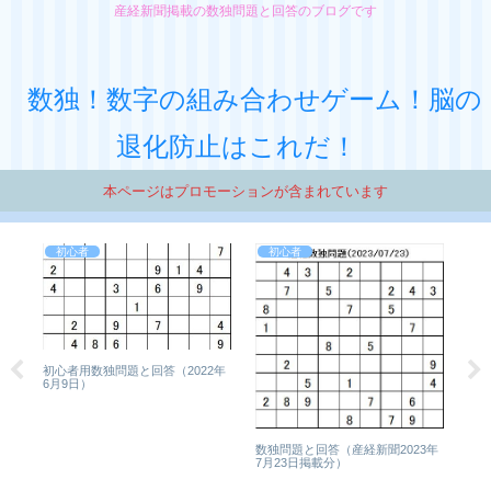
産経新聞掲載の数独問題と回答のブログです
数独！数字の組み合わせゲーム！脳の
退化防止はこれだ！
本ページはプロモーションが含まれています
初心者
初心者
2年
初心者用数独問題と回答（2022年
6月9日）
数
数独問題と回答（産経新聞2023年
月
7月23日掲載分）